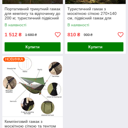
Портативний трикутний гамак
Туристичний гамак з
для кемпінгу та відпочинку до
москітною сіткою 270×140
200 кг, туристичний підвісний
см, підвісний гамак для
гамак
кемпінгу Чорно-зелений
В наявності
В наявності
1 512
810
₴
₴
1 680 ₴
900 ₴
Купити
Купити
НОВИНКА
Кемпінговий гамак з
москітною сіткою та тентом