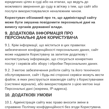
юридичних цілях в суді або на етапах, що ведуть до
можливого звернення до суду в зв'язку з тим, що сайт або
послуги використовувалися неналежним чином.
Користувач обізнаний про те, що адміністарції сайту
може бути змушена повідомити персональні дані на
вимогу органів державної влади.
9. ДОДАТКОВА ІНФОРМАЦІЯ ПРО
ПЕРСОНАЛЬНІ ДАНІ КОРИСТУВАЧА
9.1. Крім інформації, що міститься в цих правилах
забезпечення конфіденційності персональних даних, сайт
може надавати Користувачу за запитом додаткову і
контекстуальну інформацію, що стосується конкретних
послуг і сервісів або збору і обробки Персональних даних.
9.2. З метою забезпечення роботи сайту та його технічного
обслуговування, сайт і будь-які сторонні сервіси можуть вести
файли, в яких реєструється взаємодія сайту з Користувачами
(системні журнали), або використовувати з цією метою інші
Персональні дані (зокрема, IP-адреса).
10. ДОДАТКОВІ УМОВИ
10.1. Адміністрація сайту має право вносити зміни в
справжню Політику конфіденційності без згоди Користувача.