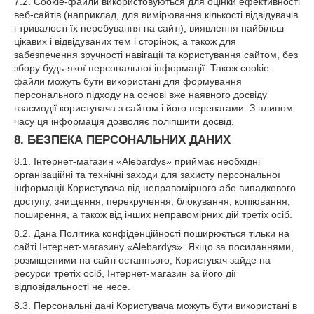
7.2. Cookie-файли використовуються для оцінки ефективності
веб-сайтів (наприклад, для вимірювання кількості відвідувачів
і тривалості їх перебування на сайті), виявлення найбільш
цікавих і відвідуваних тем і сторінок, а також для
забезпечення зручності навігації та користування сайтом, без
збору будь-якої персональної інформації. Також cookie-
файли можуть бути використані для формування
персонального підходу на основі вже наявного досвіду
взаємодії користувача з сайтом і його перевагами. З плином
часу ця інформація дозволяє поліпшити досвід.
8. БЕЗПЕКА ПЕРСОНАЛЬНИХ ДАНИХ
8.1. Інтернет-магазин «Alebardys» приймає необхідні
організаційні та технічні заходи для захисту персональної
інформації Користувача від неправомірного або випадкового
доступу, знищення, перекручення, блокування, копіювання,
поширення, а також від інших неправомірних дій третіх осіб.
8.2. Дана Політика конфіденційності поширюється тільки на
сайті Інтернет-магазину «Alebardys». Якщо за посиланнями,
розміщеними на сайті останнього, Користувач зайде на
ресурси третіх осіб, Інтернет-магазин за його дії
відповідальності не несе.
8.3. Персональні дані Користувача можуть бути використані в