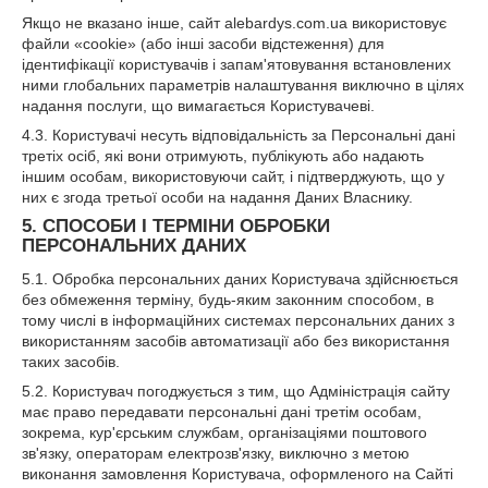
Якщо не вказано інше, сайт alebardys.com.ua використовує
файли «cookie» (або інші засоби відстеження) для
ідентифікації користувачів і запам'ятовування встановлених
ними глобальних параметрів налаштування виключно в цілях
надання послуги, що вимагається Користувачеві.
4.3. Користувачі несуть відповідальність за Персональні дані
третіх осіб, які вони отримують, публікують або надають
іншим особам, використовуючи сайт, і підтверджують, що у
них є згода третьої особи на надання Даних Власнику.
5. СПОСОБИ І ТЕРМІНИ ОБРОБКИ
ПЕРСОНАЛЬНИХ ДАНИХ
5.1. Обробка персональних даних Користувача здійснюється
без обмеження терміну, будь-яким законним способом, в
тому числі в інформаційних системах персональних даних з
використанням засобів автоматизації або без використання
таких засобів.
5.2. Користувач погоджується з тим, що Адміністрація сайту
має право передавати персональні дані третім особам,
зокрема, кур'єрським службам, організаціями поштового
зв'язку, операторам електрозв'язку, виключно з метою
виконання замовлення Користувача, оформленого на Сайті