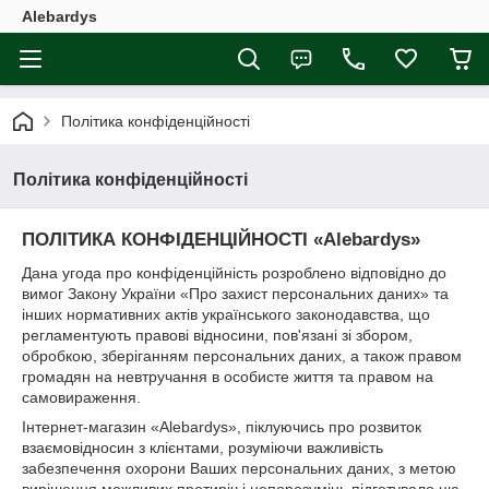
Alebardys
Політика конфіденційності
Політика конфіденційності
ПОЛІТИКА КОНФІДЕНЦІЙНОСТІ «Alebardys»
Дана угода про конфіденційність розроблено відповідно до
вимог Закону України «Про захист персональних даних» та
інших нормативних актів українського законодавства, що
регламентують правові відносини, пов'язані зі збором,
обробкою, зберіганням персональних даних, а також правом
громадян на невтручання в особисте життя та правом на
самовираження.
Інтернет-магазин «Alebardys», піклуючись про розвиток
взаємовідносин з клієнтами, розуміючи важливість
забезпечення охорони Ваших персональних даних, з метою
вирішення можливих протиріч і непорозумінь підготувало цю