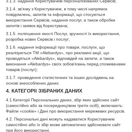
3.1.3. надання Користувачеві персоналізованих Сервісів;
3.1.4. зв'язку з Користувачем, в тому числі напрямок
повідомлень, запитів та інформації, що стосуються
використання Сервісів, надання послуг, а також обробки
запитів і заявок від Користувача;
3.1.5. поліпшення якості Послуг, зручності їх використання,
розробка нових Сервісів і послуг;
3.1.6. надання інформації про товари, послуги, що
реалізуються ТМ «Alebardys», про рекламні акції, що
проводяться «Alebardys», відповідей на запити, а також
виконання «Alebardys» своїх зобов'язань перед споживачами
товарів (послуг);
3.1.7. проведення статистичних та інших досліджень на
основі знеособлених даних.
4. КАТЕГОРІІ ЗІБРАНИХ ДАНИХ
4.1.Категоріі Персональних даних, збір яких здійснює сайт
(самостійно або за посередництвом третіх осіб), включають:
Файли «cookie» і Дані про використання мережевих ресурсів.
4.2. Персональні дані можуть надаватися Користувачем
самостійно або їх збір може автоматично здійснювати сайт
при його використанні.