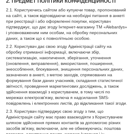
2. ПРЕДМЕТ ПОЛІТИКИ КОНФІДЕНЦІЙНОСТІ
2.1. Користуючись сайтом або купуючи товар, пропонований
на сайті, а також відповідаючи на необхідні питання в анкеті
при реєстрації і або оформленні покупки, користувач
підтверджує, що дає згоду Інтернет-магазину ТМ «Alebardys»
і уповноваженим ним особам, на обробку персональних
даних, а також що є повнолітньою особою.
2.2. Користувач дає свою згоду Адміністрації сайту на
обробку отриманої інформації, включаючи збір,
систематизацію, накопичення, зберігання, уточнення
(оновлення, виправлення), використання, поширення,
знеособлення, блокування, знищення персональних даних,
зазначених в анкеті, з метою заходів, спрямованих на
формування бази даних учасників, складання статистичної
звітності, проведення маркетингових досліджень, а також
здійснення взаємодії з користувачем, в тому числі по
мережах електрозв'язку, включа я надсилання SMS-
повідомлень і електронних листів, до відкликання такої згоди.
2.3. Користувач підтверджує свою згоду з тим, що
Адміністрація сайту має право взаємодіяти з Користувачем
шляхом здійснення прямих контактів за допомогою різних
засобів зв'язку, включаючи, але не обмежуючись: поштова