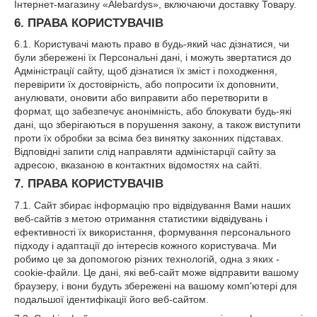
Інтернет-магазину «Alebardys», включаючи доставку Товару.
6. ПРАВА КОРИСТУВАЧІВ
6.1. Користувачі мають право в будь-який час дізнатися, чи
були збережені їх Персональні дані, і можуть звертатися до
Адміністрації сайту, щоб дізнатися їх зміст і походження,
перевірити їх достовірність, або попросити їх доповнити,
анулювати, оновити або виправити або перетворити в
формат, що забезпечує анонімність, або блокувати будь-які
дані, що зберігаються в порушення закону, а також виступити
проти їх обробки за всіма без винятку законних підставах.
Відповідні запити слід направляти адміністарції сайту за
адресою, вказаною в контактних відомостях на сайті.
7. ПРАВА КОРИСТУВАЧІВ
7.1. Сайт збирає інформацію про відвідування Вами наших
веб-сайтів з метою отримання статистики відвідувань і
ефективності їх використання, формування персонального
підходу і адаптації до інтересів кожного користувача. Ми
робимо це за допомогою різних технологій, одна з яких -
cookie-файли. Це дані, які веб-сайт може відправити вашому
браузеру, і вони будуть збережені на вашому комп'ютері для
подальшої ідентифікації його веб-сайтом.