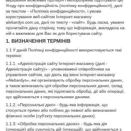
Угоду про конфіденційність (політику конфіденційності), далі
за текстом - «Політика конфіденційності», і умови
користування веб-сайтом Інтернет-магазину
alebardys.com.ua, далі по тексту - «сайт». Будь ласка, уважно
прочитайте дану сторінку, тому що інформація, викладена на
ній є важливою для Вас як для Користувача сайту.
1. ВИЗНАЧЕННЯ ТЕРМІНІВ
1.1 У даній Політиці конфіденційності використовуються такі
терміни:
1.1.1. «Адміністрація сайту Інтернет-магазину (далі -
Адміністрація сайту)» - уповноважені співробітники на
управління сайтом, що діють від імені інтернет-магазину
«Alebardys», які організовують обробку персональних даних,
а також визначають цілі обробки персональних даних, склад
персональних даних, які підлягають обробці, дії або операції,
що здійснюються з персональними даними.
1.1.2. «Персональні дані» - будь-яка інформація, що
стосується прямо або побічно до певної або визначаємої
фізичної особи (суб'єкту персональних даних).
1.1.3. «Обробка персональних даних» - будь-яка дія
(операція) або сукупність дій (операцій), що здійснюються з