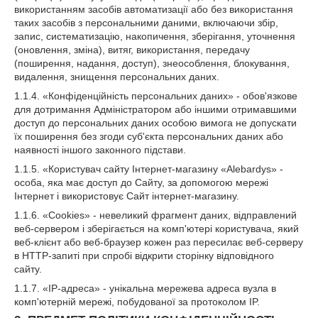
використанням засобів автоматизації або без використання
таких засобів з персональними даними, включаючи збір,
запис, систематизацію, накопичення, зберігання, уточнення
(оновлення, зміна), витяг, використання, передачу
(поширення, надання, доступ), знеособлення, блокування,
видалення, знищення персональних даних.
1.1.4. «Конфіденційність персональних даних» - обов'язкове
для дотримання Адміністратором або іншими отримавшими
доступ до персональних даних особою вимога не допускати
їх поширення без згоди суб'єкта персональних даних або
наявності іншого законного підстави.
1.1.5. «Користувач сайту Інтернет-магазину «Alebardys» -
особа, яка має доступ до Сайту, за допомогою мережі
Інтернет і використовує Сайт інтернет-магазину.
1.1.6. «Cookies» - невеликий фрагмент даних, відправлений
веб-сервером і зберігається на комп'ютері користувача, який
веб-клієнт або веб-браузер кожен раз пересилає веб-серверу
в HTTP-запиті при спробі відкрити сторінку відповідного
сайту.
1.1.7. «IP-адреса» - унікальна мережева адреса вузла в
комп'ютерній мережі, побудованої за протоколом IP.