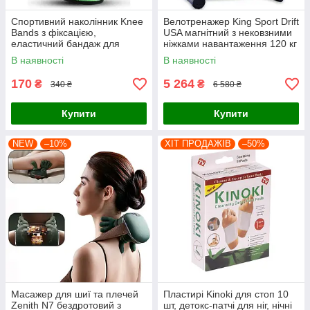
Спортивний наколінник Knee
Велотренажер King Sport Drift
Bands з фіксацією,
USA магнітний з нековзними
еластичний бандаж для
ніжками навантаження 120 кг
коліна на липучках
В наявності
В наявності
170
5 264
₴
₴
340 ₴
6 580 ₴
Купити
Купити
NEW
–10%
ХІТ ПРОДАЖІВ
–50%
Масажер для шиї та плечей
Пластирі Kinoki для стоп 10
Zenith N7 бездротовий з
шт, детокс-патчі для ніг, нічні