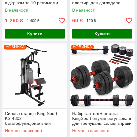
підігрівом та 10 режимами
пластирі для догляду за
масажу, USB Type-C
стопами
В наявності
В наявності
1 260
60
₴
₴
1 400 ₴
120 ₴
Купити
Купити
НОВИНКА
НОВИНКА
Силова станція King Sport
Набір гантелі + штанга
KS-4302
KingSport бітумні регульовані
багатофункціональний
для тренувань, силові вправи
тренажер зі стеком
з навантаженням 2,5–20 кг
Немає в наявності
Немає в наявності
регульовані сидіння