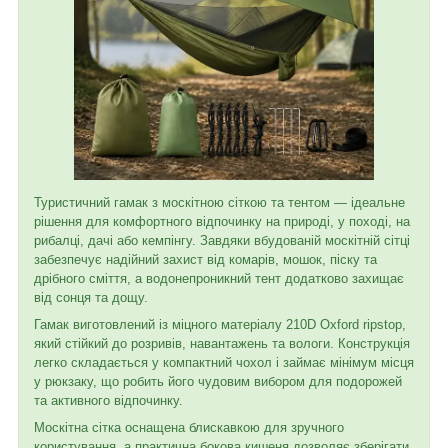
Туристичний гамак з москітною сіткою та тентом — ідеальне
рішення для комфортного відпочинку на природі, у поході, на
рибалці, дачі або кемпінгу. Завдяки вбудованій москітній сітці
забезпечує надійний захист від комарів, мошок, піску та
дрібного сміття, а водонепроникний тент додатково захищає
від сонця та дощу.
Гамак виготовлений із міцного матеріалу 210D Oxford ripstop,
який стійкий до розривів, навантажень та вологи. Конструкція
легко складається у компактний чохол і займає мінімум місця
у рюкзаку, що робить його чудовим вибором для подорожей
та активного відпочинку.
Москітна сітка оснащена блискавкою для зручного
користування, а практична бокова кишеня дозволяє зберігати