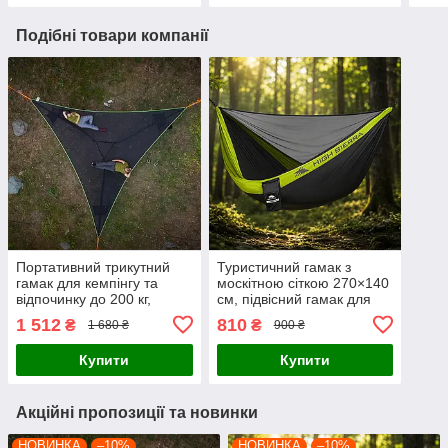
Подібні товари компанії
Портативний трикутний
Туристичний гамак з
гамак для кемпінгу та
москітною сіткою 270×140
відпочинку до 200 кг,
см, підвісний гамак для
туристичний підвісний
кемпінгу Чорно-зелений
1 512
810
₴
₴
1 680 ₴
900 ₴
гамак
Купити
Купити
Акційні пропозиції та новинки
НОВИНКА
–10%
НОВИНКА
–10%