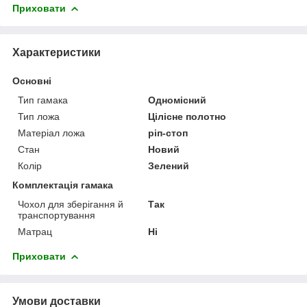
Приховати
Характеристики
Основні
Тип гамака
Одномісний
Тип ложа
Цілісне полотно
Матеріал ложа
ріп-стоп
Стан
Новий
Колір
Зелений
Комплектація гамака
Чохол для зберігання й
Так
транспортування
Матрац
Ні
Приховати
Умови доставки