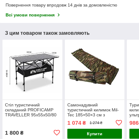
Повернення товару впродовж 14 днів за домовленістю
Всі умови повернення
З цим товаром також замовляють
Стіл туристичний
Самонадувний
Тури
складаний PROFICAMP
туристичний килимок Mil-
кили
TRAVELLER 95х55х50/80
Tec 185×50×3 см з
ульт
см
пінополіуретаном
1 074
986
₴
1 274 ₴
1 800
₴
Купити