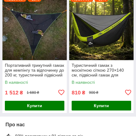
Портативний трикутний гамак
Туристичний гамак з
для кемпінгу та відпочинку до
москітною сіткою 270×140
200 кг, туристичний підвісний
см, підвісний гамак для
гамак
кемпінгу Чорно-зелений
В наявності
В наявності
1 512
810
₴
₴
1 680 ₴
900 ₴
Купити
Купити
Про нас
93% позитивних з 91 відгука за рік