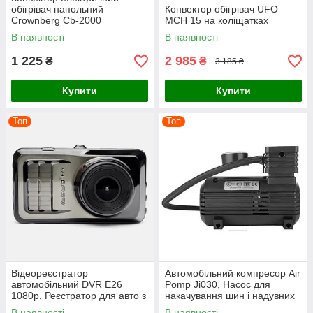
обігрівач напольний
Конвектор обігрівач UFO
Crownberg Cb-2000
MCH 15 на коліщатках
В наявності
В наявності
1 225
2 985
₴
₴
3 185 ₴
Купити
Купити
Топ
Топ
Відеореєстратор
Автомобільний компресор Air
автомобільний DVR E26
Pomp Ji030, Насос для
1080p, Реєстратор для авто з
накачування шин і надувних
камерою
виробів, 300 PSI
В наявності
В наявності