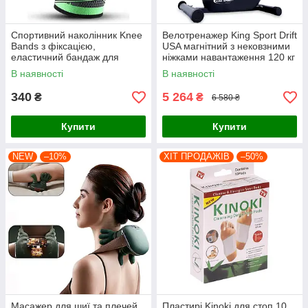
Спортивний наколінник Knee
Велотренажер King Sport Drift
Bands з фіксацією,
USA магнітний з нековзними
еластичний бандаж для
ніжками навантаження 120 кг
коліна на липучках
В наявності
В наявності
340
5 264
₴
₴
6 580 ₴
Купити
Купити
NEW
–10%
ХІТ ПРОДАЖІВ
–50%
Масажер для шиї та плечей
Пластирі Kinoki для стоп 10