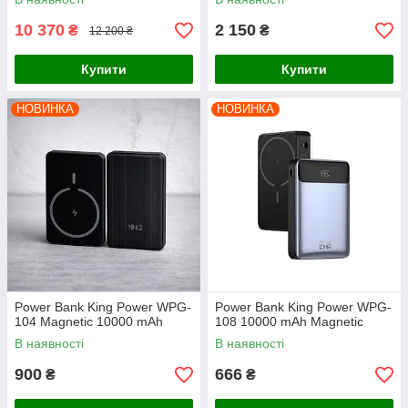
багатофункціональний
портативний UPS з USB та
10 370
2 150
₴
₴
12 200 ₴
кабелями
Купити
Купити
НОВИНКА
НОВИНКА
Power Bank King Power WPG-
Power Bank King Power WPG-
104 Magnetic 10000 mAh
108 10000 mAh Magnetic
В наявності
В наявності
900
666
₴
₴