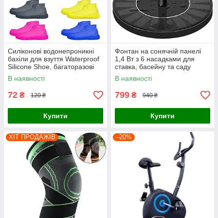
Силіконові водонепроникні
Фонтан на сонячній панелі
бахіли для взуття Waterproof
1,4 Вт з 6 насадками для
Silicone Shoe, багаторазові
ставка, басейну та саду
чохли від дощу та бруду
В наявності
В наявності
(розмір M 37–41)
72
799
₴
₴
120 ₴
940 ₴
Купити
Купити
ХІТ ПРОДАЖІВ
–20%