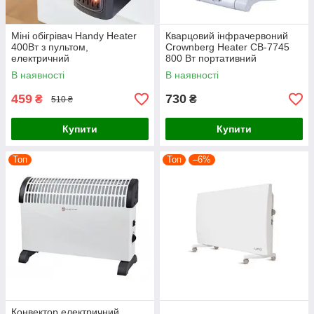
Міні обігрівач Handy Heater
Кварцовий інфрачервоний
400Вт з пультом,
Crownberg Heater CB-7745
електричний
800 Вт портативний
тепловентилятор
електричний конвектор
В наявності
В наявності
портативний з термостатом
459
730
₴
₴
510 ₴
Купити
Купити
Топ
Топ
–6%
Конвектор електричний