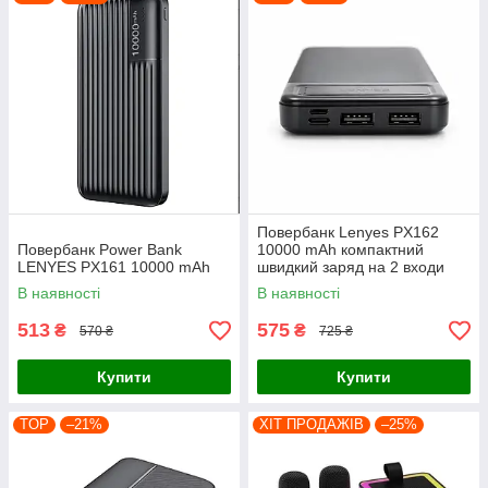
Повербанк Lenyes PX162
Повербанк Power Bank
10000 mAh компактний
LENYES PX161 10000 mAh
швидкий заряд на 2 входи
чорний
В наявності
В наявності
513
575
₴
₴
570 ₴
725 ₴
Купити
Купити
TOP
–21%
ХІТ ПРОДАЖІВ
–25%