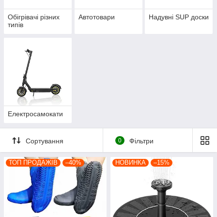
Обігрівачі різних
Автотовари
Надувні SUP доски
типів
Електросамокати
Сортування
0
Фільтри
ТОП ПРОДАЖІВ
–40%
НОВИНКА
–15%