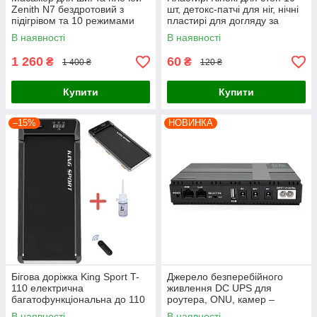
Zenith N7 бездротовий з
шт, детокс-патчі для ніг, нічні
підігрівом та 10 режимами
пластирі для догляду за
масажу, USB Type-C
стопами
В наявності
В наявності
1 260
60
₴
₴
1 400 ₴
120 ₴
Купити
Купити
–15%
НОВИНКА
Бігова доріжка King Sport T-
Джерело безперебійного
110 електрична
живлення DC UPS для
багатофункціональна до 110
роутера, ONU, камер –
кг з пультом
5V/9V/12V,
В наявності
В наявності