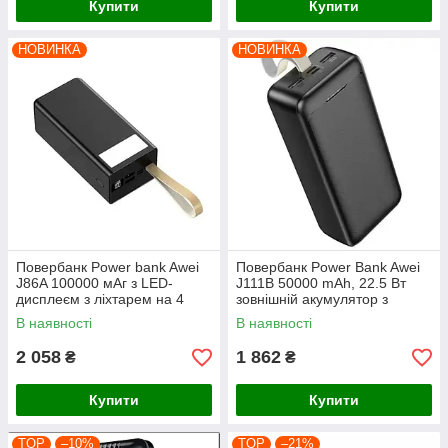
Купити
Купити
НОВИНКА
НОВИНКА
Повербанк Power bank Awei
Повербанк Power Bank Awei
J86A 100000 мАг з LED-
J111B 50000 mAh, 22.5 Вт
дисплеєм з ліхтарем на 4
зовнішній акумулятор з
роз'єми 22,5 Вт
швидкою зарядкою 3 виходи
В наявності
В наявності
Li-Pol Чорний
2 058
1 862
₴
₴
Купити
Купити
TOP
–10%
TOP
–21%