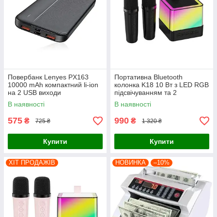
Повербанк Lenyes PX163
Портативна Bluetooth
10000 mAh компактний li-ion
колонка K18 10 Вт з LED RGB
на 2 USB виходи
підсвічуванням та 2
бездротовими мікрофонами
В наявності
В наявності
для караоке
575
990
₴
₴
725 ₴
1 320 ₴
Купити
Купити
ХІТ ПРОДАЖІВ
НОВИНКА
–10%