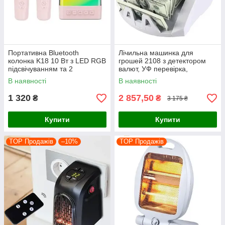
Портативна Bluetooth
Лічильна машинка для
колонка K18 10 Вт з LED RGB
грошей 2108 з детектором
підсвічуванням та 2
валют, УФ перевірка,
бездротовими мікрофонами
виносний дисплей
В наявності
В наявності
для караоке
1 320
2 857,50
₴
₴
3 175 ₴
Купити
Купити
TOP Продажів
–10%
TOP Продажів