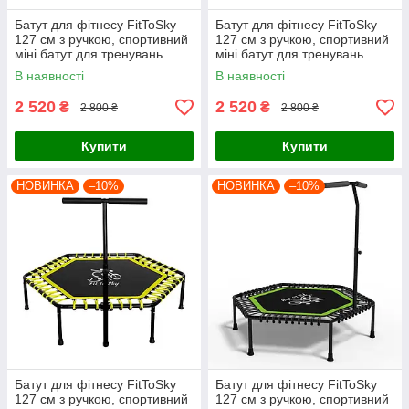
Батут для фітнесу FitToSky
Батут для фітнесу FitToSky
127 см з ручкою, спортивний
127 см з ручкою, спортивний
міні батут для тренувань.
міні батут для тренувань.
Чорний
Помаранчевий
В наявності
В наявності
2 520
2 520
₴
₴
2 800 ₴
2 800 ₴
Купити
Купити
НОВИНКА
–10%
НОВИНКА
–10%
Батут для фітнесу FitToSky
Батут для фітнесу FitToSky
127 см з ручкою, спортивний
127 см з ручкою, спортивний