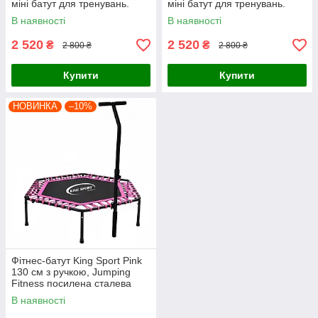
міні батут для тренувань.
міні батут для тренувань.
Жовтий
Зелений
В наявності
В наявності
2 520
2 520
₴
₴
2 800 ₴
2 800 ₴
Купити
Купити
НОВИНКА
–10%
Фітнес-батут King Sport Pink
130 см з ручкою, Jumping
Fitness посилена сталева
рама, 42 амортизатори для
В наявності
тренувань