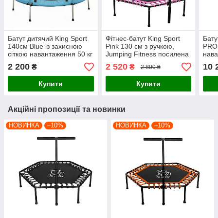
Батут дитячий King Sport
Фітнес-батут King Sport
Бату
140см Blue із захисною
Pink 130 см з ручкою,
PRO 
сіткою навантаження 50 кг
Jumping Fitness посилена
нава
+ 6 опорних ніжок
сталева рама, 42
пода
2 200
2 520
10 
₴
₴
2 800 ₴
амортизатори для
Зел
тренувань
Купити
Купити
Акційні пропозиції та новинки
НОВИНКА
–10%
НОВИНКА
–10%