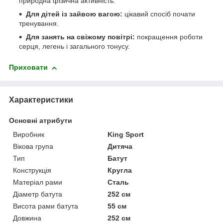
природна фізична активність.
Для дітей із зайвою вагою:
цікавий спосіб почати
тренування.
Для занять на свіжому повітрі:
покращення роботи
серця, легень і загального тонусу.
Приховати
Характеристики
Основні атрибути
Виробник
King Sport
Вікова група
Дитяча
Тип
Батут
Конструкція
Кругла
Матеріал рами
Сталь
Діаметр батута
252 см
Висота рами батута
55 см
Довжина
252 см