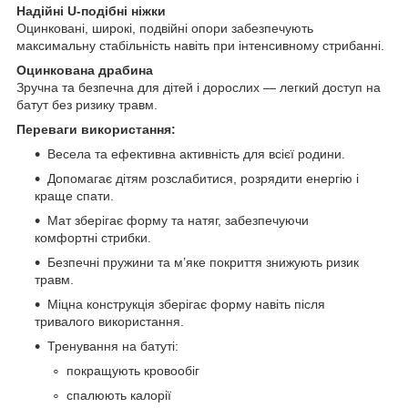
Надійні U-подібні ніжки
Оцинковані, широкі, подвійні опори забезпечують
максимальну стабільність навіть при інтенсивному стрибанні.
Оцинкована драбина
Зручна та безпечна для дітей і дорослих — легкий доступ на
батут без ризику травм.
Переваги використання:
Весела та ефективна активність для всієї родини.
Допомагає дітям розслабитися, розрядити енергію і
краще спати.
Мат зберігає форму та натяг, забезпечуючи
комфортні стрибки.
Безпечні пружини та м’яке покриття знижують ризик
травм.
Міцна конструкція зберігає форму навіть після
тривалого використання.
Тренування на батуті:
покращують кровообіг
спалюють калорії