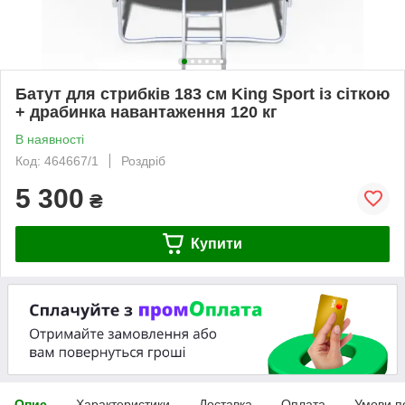
Батут для стрибків 183 см King Sport із сіткою
+ драбинка навантаження 120 кг
В наявності
Код: 464667/1
Роздріб
5 300
₴
Купити
Опис
Характеристики
Доставка
Оплата
Умови п