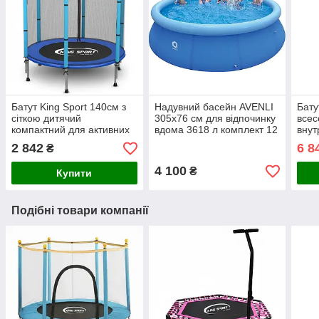
Батут King Sport 140см з
Надувний басейн AVENLI
Бату
сіткою дитячий
305х76 см для відпочинку
всес
компактний для активних
вдома 3618 л комплект 12
внут
ігор Синій
в 1
драб
2 842
6 8
₴
ПВХ
4 100
₴
Купити
Подібні товари компанії