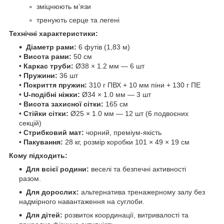
зміцнюють м’язи
тренують серце та легені
Технічні характеристики:
Діаметр рами:
6 футів (1,83 м)
•
Висота рами:
50 см
•
Каркас труби:
Ø38 × 1.2 мм — 6 шт
•
Пружини:
36 шт
•
Покриття пружин:
310 г ПВХ + 10 мм піни + 130 г ПЕ
•
U-подібні ніжки:
Ø34 × 1.0 мм — 3 шт
•
Висота захисної сітки:
165 см
•
Стійки сітки:
Ø25 × 1.0 мм — 12 шт (6 подвоєних
секцій)
•
Стрибковий мат:
чорний, преміум-якість
•
Пакування:
28 кг, розмір коробки 101 × 49 × 19 см
Кому підходить:
Для всієї родини:
веселі та безпечні активності
разом.
Для дорослих:
альтернатива тренажерному залу без
надмірного навантаження на суглоби.
Для дітей:
розвиток координації, витривалості та