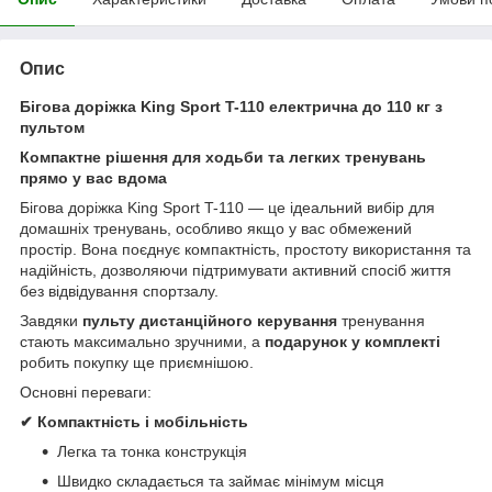
Опис
Бігова доріжка King Sport T-110 електрична до 110 кг з
пультом
Компактне рішення для ходьби та легких тренувань
прямо у вас вдома
Бігова доріжка King Sport T-110 — це ідеальний вибір для
домашніх тренувань, особливо якщо у вас обмежений
простір. Вона поєднує компактність, простоту використання та
надійність, дозволяючи підтримувати активний спосіб життя
без відвідування спортзалу.
Завдяки
пульту дистанційного керування
тренування
стають максимально зручними, а
подарунок у комплекті
робить покупку ще приємнішою.
Основні переваги:
✔ Компактність і мобільність
Легка та тонка конструкція
Швидко складається та займає мінімум місця