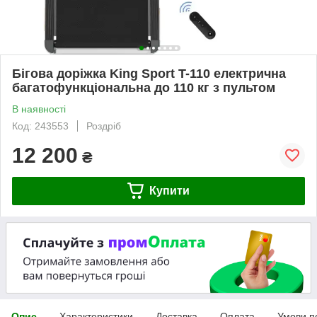
Бігова доріжка King Sport T-110 електрична
багатофункціональна до 110 кг з пультом
В наявності
Код: 243553
Роздріб
12 200
₴
Купити
Опис
Характеристики
Доставка
Оплата
Умови п