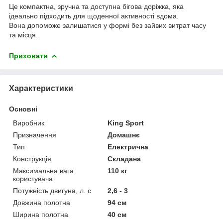
Це компактна, зручна та доступна бігова доріжка, яка
ідеально підходить для щоденної активності вдома.
Вона допоможе залишатися у формі без зайвих витрат часу
та місця.
Приховати
Характеристики
Основні
Виробник
King Sport
Призначення
Домашнє
Тип
Електрична
Конструкція
Складана
Максимальна вага
110 кг
користувача
Потужність двигуна, л. с
2,6 - 3
Довжина полотна
94 см
Ширина полотна
40 см