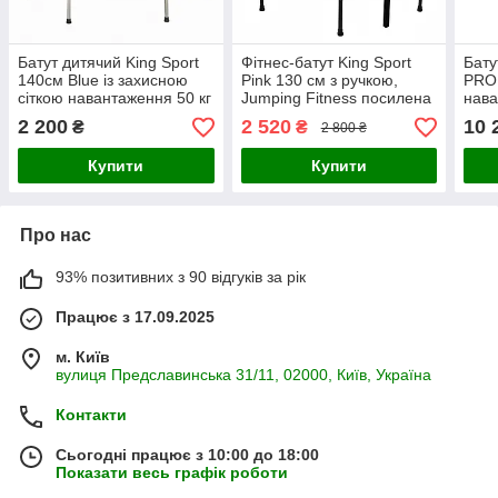
Батут дитячий King Sport
Фітнес-батут King Sport
Бату
140см Blue із захисною
Pink 130 см з ручкою,
PRO 
сіткою навантаження 50 кг
Jumping Fitness посилена
нава
+ 6 опорних ніжок
сталева рама, 42
пода
2 200
2 520
10 
₴
₴
2 800 ₴
амортизатори для
Зел
тренувань
Купити
Купити
Про нас
93% позитивних з 90 відгуків за рік
Працює з 17.09.2025
м. Київ
вулиця Предславинська 31/11, 02000, Київ, Україна
Контакти
Сьогодні працює з 10:00 до 18:00
Показати весь графік роботи