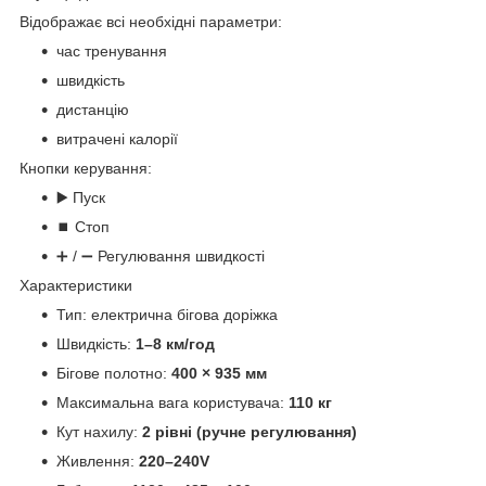
Відображає всі необхідні параметри:
час тренування
швидкість
дистанцію
витрачені калорії
Кнопки керування:
▶️ Пуск
⏹ Стоп
➕ / ➖ Регулювання швидкості
Характеристики
Тип: електрична бігова доріжка
Швидкість:
1–8 км/год
Бігове полотно:
400 × 935 мм
Максимальна вага користувача:
110 кг
Кут нахилу:
2 рівні (ручне регулювання)
Живлення:
220–240V