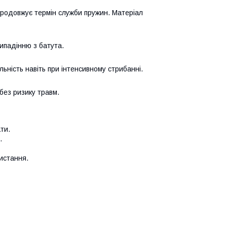
продовжує термін служби пружин. Матеріал
ипадінню з батута.
ьність навіть при інтенсивному стрибанні.
без ризику травм.
ти.
.
ристання.