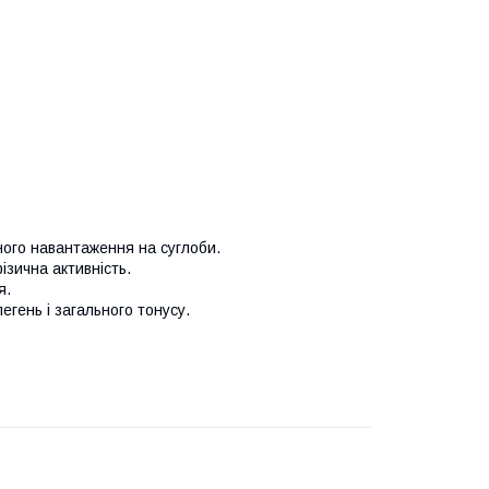
ого навантаження на суглоби.
ізична активність.
я.
гень і загального тонусу.