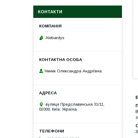
КОНТАКТИ
Alebardys
Ниник Олександра Андріївна
вулиця Предславинська 31/11,
02000, Київ, Україна
В
з
З