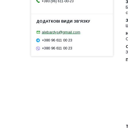
+380 (96) 611-00-23
Б
с
З
Щ
alebardys@gmail.com
Н
О
+380 96 611 00 23
+380 96 611 00 23
З
Т