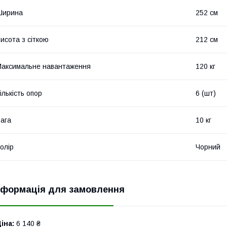
Ширина
252 см
исота з сіткою
212 см
аксимальне навантаження
120 кг
ількість опор
6 (шт)
ага
10 кг
олір
Чорний
нформація для замовлення
іна:
6 140 ₴