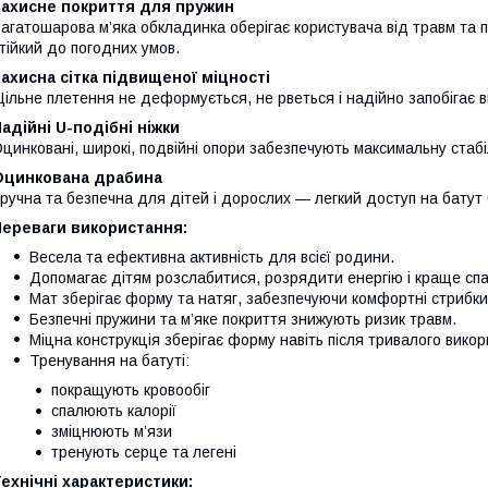
Захисне покриття для пружин
агатошарова м’яка обкладинка оберігає користувача від травм та 
тійкий до погодних умов.
ахисна сітка підвищеної міцності
ільне плетення не деформується, не рветься і надійно запобігає в
адійні U-подібні ніжки
цинковані, широкі, подвійні опори забезпечують максимальну стабіл
Оцинкована драбина
ручна та безпечна для дітей і дорослих — легкий доступ на батут 
Переваги використання:
Весела та ефективна активність для всієї родини.
Допомагає дітям розслабитися, розрядити енергію і краще спа
Мат зберігає форму та натяг, забезпечуючи комфортні стрибки
Безпечні пружини та м’яке покриття знижують ризик травм.
Міцна конструкція зберігає форму навіть після тривалого вико
Тренування на батуті:
покращують кровообіг
спалюють калорії
зміцнюють м’язи
тренують серце та легені
ехнічні характеристики: