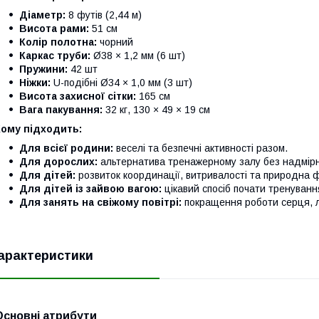
Діаметр:
8 футів (2,44 м)
Висота рами:
51 см
Колір полотна:
чорний
Каркас труби:
Ø38 × 1,2 мм (6 шт)
Пружини:
42 шт
Ніжки:
U-подібні Ø34 × 1,0 мм (3 шт)
Висота захисної сітки:
165 см
Вага пакування:
32 кг, 130 × 49 × 19 см
Кому підходить:
Для всієї родини:
веселі та безпечні активності разом.
Для дорослих:
альтернатива тренажерному залу без надмірн
Для дітей:
розвиток координації, витривалості та природна ф
Для дітей із зайвою вагою:
цікавий спосіб почати тренуванн
Для занять на свіжому повітрі:
покращення роботи серця, ле
арактеристики
Основні атрибути