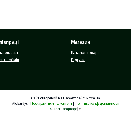
півпраці
Магазин
та оплата
Каталог товарів
я та обмін
Відгуки
Сайт створений на маркетплейсі
Prom.ua
Alebardys |
Поскаржитися на контент
|
Політика конфіденційності
Select Language
▼