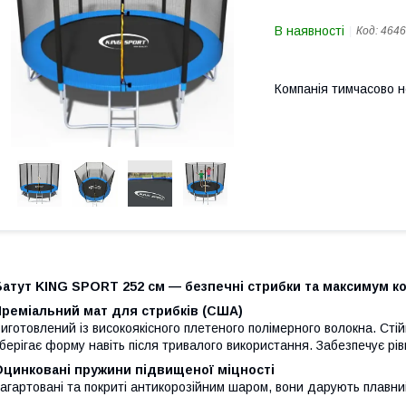
В наявності
Код:
4646
Компанія тимчасово 
Батут KING SPORT 252 см — безпечні стрибки та максимум к
Преміальний мат для стрибків (США)
иготовлений із високоякісного плетеного полімерного волокна. Сті
берігає форму навіть після тривалого використання. Забезпечує рівн
Оцинковані пружини підвищеної міцності
агартовані та покриті антикорозійним шаром, вони дарують плавний