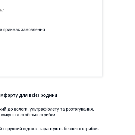
67
не приймає замовлення
омфорту для всієї родини
йкий до вологи, ультрафіолету та розтягування,
омірні та стабільні стрибки.
 і пружний відскок, гарантують безпечні стрибки.