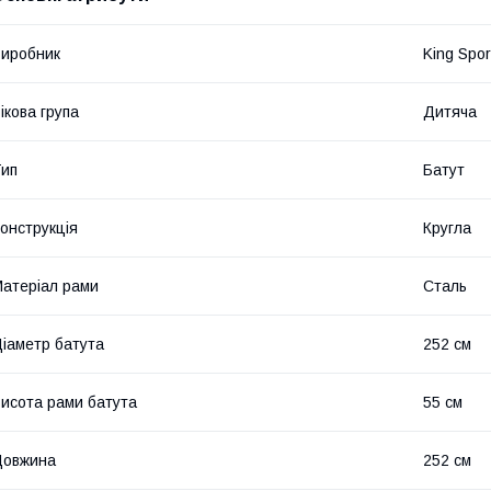
иробник
King Spor
ікова група
Дитяча
ип
Батут
онструкція
Кругла
атеріал рами
Сталь
іаметр батута
252 см
исота рами батута
55 см
Довжина
252 см