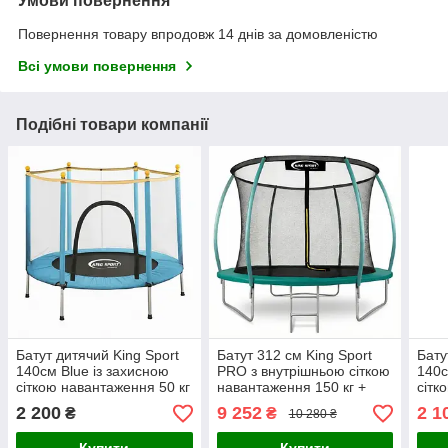
Умови повернення
Повернення товару впродовж 14 днів за домовленістю
Всі умови повернення
Подібні товари компанії
Батут дитячий King Sport
Батут 312 см King Sport
Бату
140см Blue із захисною
PRO з внутрішньою сіткою
140с
сіткою навантаження 50 кг
навантаження 150 кг +
сітк
+ 6 опорних ніжок
подарунок драбина
+ 6 
2 200
9 252
2 1
₴
₴
10 280 ₴
Зелений