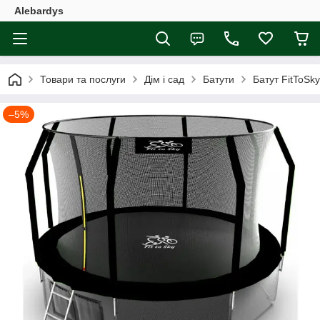
Alebardys
Товари та послуги
Дім і сад
Батути
Батут FitToSk
–5%