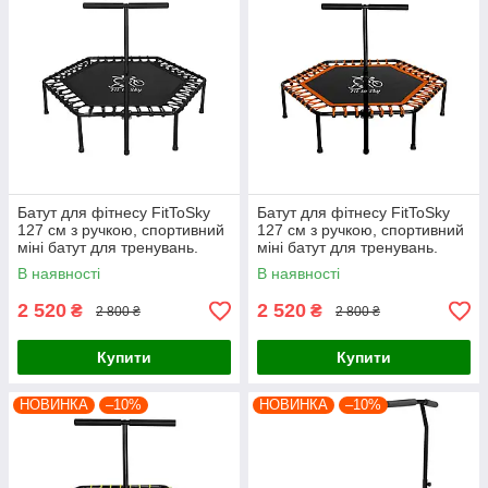
Батут для фітнесу FitToSky
Батут для фітнесу FitToSky
127 см з ручкою, спортивний
127 см з ручкою, спортивний
міні батут для тренувань.
міні батут для тренувань.
Чорний
Помаранчевий
В наявності
В наявності
2 520
2 520
₴
₴
2 800 ₴
2 800 ₴
Купити
Купити
НОВИНКА
–10%
НОВИНКА
–10%