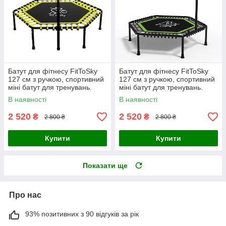
Батут для фітнесу FitToSky
Батут для фітнесу FitToSky
127 см з ручкою, спортивний
127 см з ручкою, спортивний
міні батут для тренувань.
міні батут для тренувань.
Жовтий
Зелений
В наявності
В наявності
2 520
2 520
₴
₴
2 800 ₴
2 800 ₴
Купити
Купити
Показати ще
Про нас
93% позитивних з 90 відгуків за рік