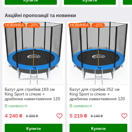
Купити
Купити
Акційні пропозиції та новинки
НОВИНКА
–20%
НОВИНКА
–15%
Батут для стрибків 183 см
Батут для стрибків 252 см
King Sport із сіткою +
King Sport із сіткою +
драбинка навантаження 120
драбинка навантаження 120
кг
кг
В наявності
В наявності
4 240
5 219
₴
₴
5 300 ₴
6 140 ₴
Купити
Купити