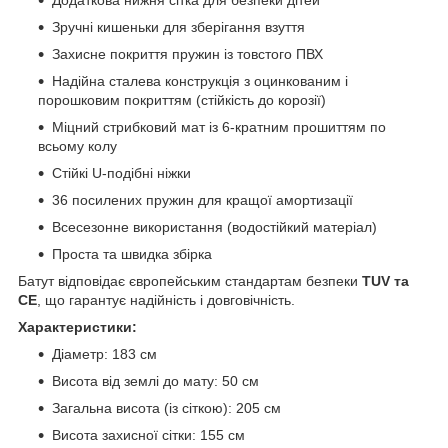
Додаткова нижня сітка для безпеки дітей
Зручні кишеньки для зберігання взуття
Захисне покриття пружин із товстого ПВХ
Надійна сталева конструкція з оцинкованим і
порошковим покриттям (стійкість до корозії)
Міцний стрибковий мат із 6-кратним прошиттям по
всьому колу
Стійкі U-подібні ніжки
36 посилених пружин для кращої амортизації
Всесезонне використання (водостійкий матеріал)
Проста та швидка збірка
Батут відповідає європейським стандартам безпеки
TUV та
CE
, що гарантує надійність і довговічність.
Характеристики:
Діаметр: 183 см
Висота від землі до мату: 50 см
Загальна висота (із сіткою): 205 см
Висота захисної сітки: 155 см