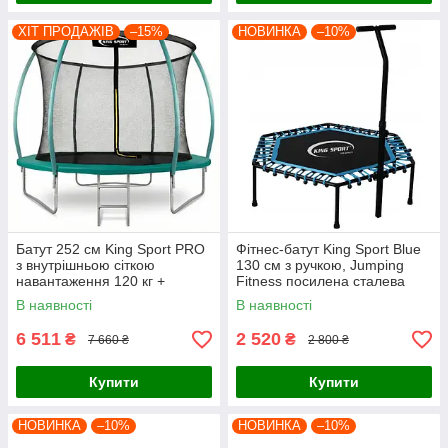
ХІТ ПРОДАЖІВ
–15%
НОВИНКА
–10%
Батут 252 см King Sport PRO
Фітнес-батут King Sport Blue
з внутрішньою сіткою
130 см з ручкою, Jumping
навантаження 120 кг +
Fitness посилена сталева
подарунок драбина Зелений
рама, 42 амортизатори для
В наявності
В наявності
тренувань
6 511
2 520
₴
₴
7 660 ₴
2 800 ₴
Купити
Купити
НОВИНКА
–10%
НОВИНКА
–10%