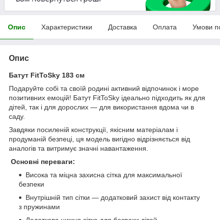
Опис
Характеристики
Доставка
Оплата
Умови п
Опис
Батут FitToSky 183 см
Подаруйте собі та своїй родині активний відпочинок і море
позитивних емоцій! Батут FitToSky ідеально підходить як для
дітей, так і для дорослих — для використання вдома чи в
саду.
Завдяки посиленій конструкції, якісним матеріалам і
продуманій безпеці, ця модель вигідно відрізняється від
аналогів та витримує значні навантаження.
Основні переваги:
Висока та міцна захисна сітка для максимальної
безпеки
Внутрішній тип сітки — додатковий захист від контакту
з пружинами