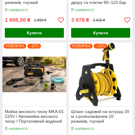
режимів, гнучкий
двору та плитки 90–115 бар
поливальний шланг PVC 1/2”
В наявності
В наявності
1 606,50
3 078
₴
₴
1 890 ₴
3 420 ₴
Купити
Купити
НОВИНКА
–10%
НОВИНКА
–10%
Мийка високого тиску MKA-01
Шланг садовий на котушці 20
220V / Автомийка високого
м з розпилювачем 10
тиску / Портативний водяний
режимів, гнучкий
пістолет, комплект, очисник
поливальний шланг PVC 1/2”
В наявності
В наявності
для підлоги, полив