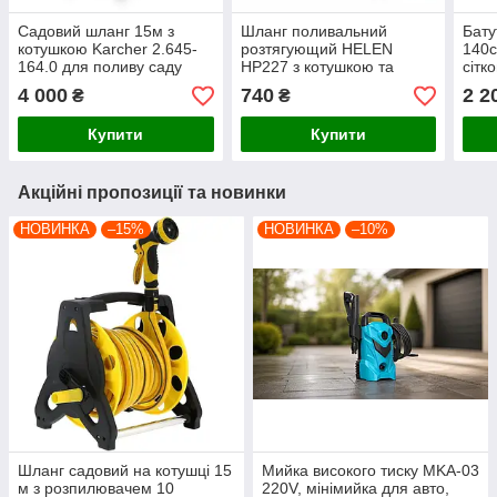
Садовий шланг 15м з
Шланг поливальний
Бату
котушкою Karcher 2.645-
розтягующий HELEN
140с
164.0 для поливу саду
HP227 з котушкою та
сітк
огороду теплиці
розпилювачем 10 м
+ 6 
4 000
740
2 2
₴
₴
Купити
Купити
Акційні пропозиції та новинки
НОВИНКА
–15%
НОВИНКА
–10%
Шланг садовий на котушці 15
Мийка високого тиску MKA-03
м з розпилювачем 10
220V, мінімийка для авто,