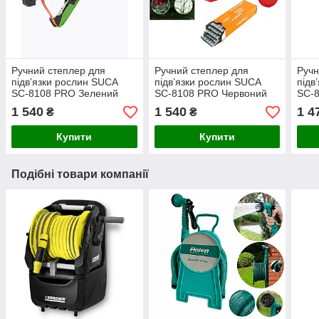
Ручний степлер для
Ручний степлер для
Ручн
підв’язки рослин SUCA
підв’язки рослин SUCA
підв
SC-8108 PRO Зелений
SC-8108 PRO Червоний
SC-
1 540
1 540
1 4
₴
₴
Купити
Купити
Подібні товари компанії