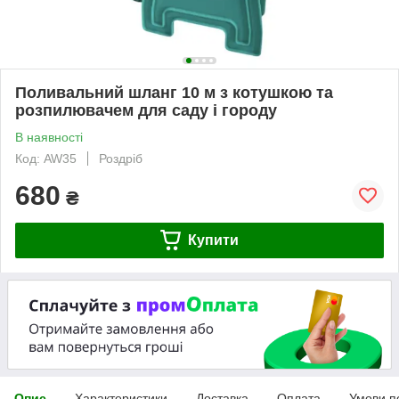
Поливальний шланг 10 м з котушкою та
розпилювачем для саду і городу
В наявності
Код: AW35
Роздріб
680
₴
Купити
Опис
Характеристики
Доставка
Оплата
Умови п