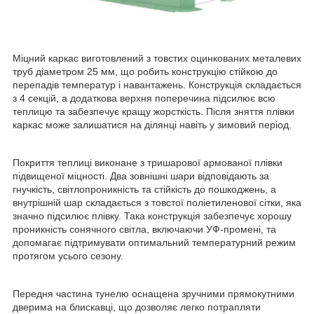
Міцний каркас виготовлений з товстих оцинкованих металевих
труб діаметром 25 мм, що робить конструкцію стійкою до
перепадів температур і навантажень. Конструкція складається
з 4 секцій, а додаткова верхня поперечина підсилює всю
теплицю та забезпечує кращу жорсткість. Після зняття плівки
каркас може залишатися на ділянці навіть у зимовий період.
Покриття теплиці виконане з тришарової армованої плівки
підвищеної міцності. Два зовнішні шари відповідають за
гнучкість, світлопроникність та стійкість до пошкоджень, а
внутрішній шар складається з товстої поліетиленової сітки, яка
значно підсилює плівку. Така конструкція забезпечує хорошу
проникність сонячного світла, включаючи УФ-промені, та
допомагає підтримувати оптимальний температурний режим
протягом усього сезону.
Передня частина тунелю оснащена зручними прямокутними
дверима на блискавці, що дозволяє легко потрапляти