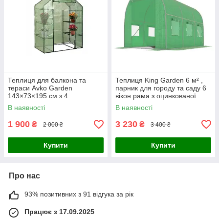
Теплиця для балкона та
Теплиця King Garden 6 м² ,
тераси Avko Garden
парник для городу та саду 6
143×73×195 см з 4
вікон рама з оцинкованої
полицями, УФ-захистом та
сталі 300х200х200 см
В наявності
В наявності
ПВХ плівкою
1 900
3 230
₴
₴
2 000 ₴
3 400 ₴
Купити
Купити
Про нас
93% позитивних з 91 відгука за рік
Працює з 17.09.2025