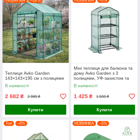
НОВИНКА
–10%
НОВИНКА
–5%
Міні теплиця для балкона та
Теплиця Avko Garden
дому Avko Garden з 3
143×143×195 см з полицями
полицями, УФ-захистом та
вентиляцією
В наявності
В наявності
2 682
1 425
₴
₴
2 980 ₴
1 500 ₴
Купити
Купити
Топ
–5%
НОВИНКА
–5%