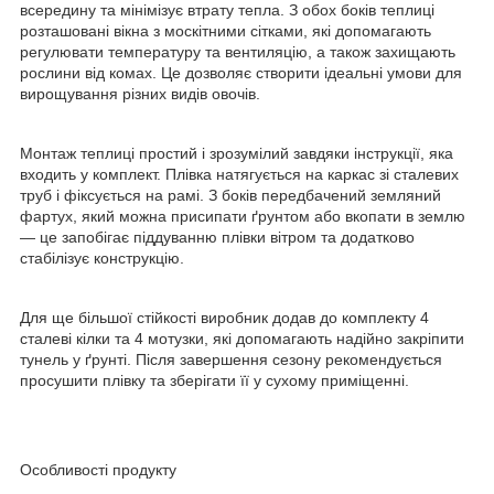
всередину та мінімізує втрату тепла. З обох боків теплиці
розташовані вікна з москітними сітками, які допомагають
регулювати температуру та вентиляцію, а також захищають
рослини від комах. Це дозволяє створити ідеальні умови для
вирощування різних видів овочів.
Монтаж теплиці простий і зрозумілий завдяки інструкції, яка
входить у комплект. Плівка натягується на каркас зі сталевих
труб і фіксується на рамі. З боків передбачений земляний
фартух, який можна присипати ґрунтом або вкопати в землю
— це запобігає піддуванню плівки вітром та додатково
стабілізує конструкцію.
Для ще більшої стійкості виробник додав до комплекту 4
сталеві кілки та 4 мотузки, які допомагають надійно закріпити
тунель у ґрунті. Після завершення сезону рекомендується
просушити плівку та зберігати її у сухому приміщенні.
Особливості продукту