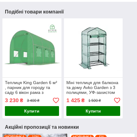
Подібні товари компанії
Теплиця King Garden 6 м²
Міні теплиця для балкона
, парник для городу та
та дому Avko Garden з 3
саду 6 вікон рама з
полицями, УФ-захистом
оцинкованої сталі
та вентиляцією
3 230
1 425
₴
₴
3 400 ₴
1 500 ₴
300х200х200 см
Купити
Купити
Акційні пропозиції та новинки