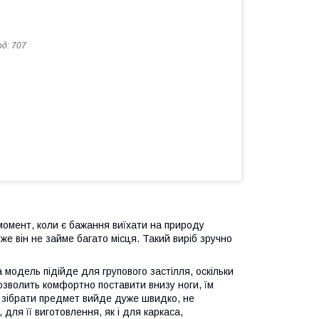
од:
707
 момент, коли є бажання виїхати на природу
же він не займе багато місця. Такий виріб зручно
а модель підійде для групового застілля, оскільки
дозволить комфортно поставити внизу ноги, їм
о зібрати предмет вийде дуже швидко, не
для її виготовлення, як і для каркаса,