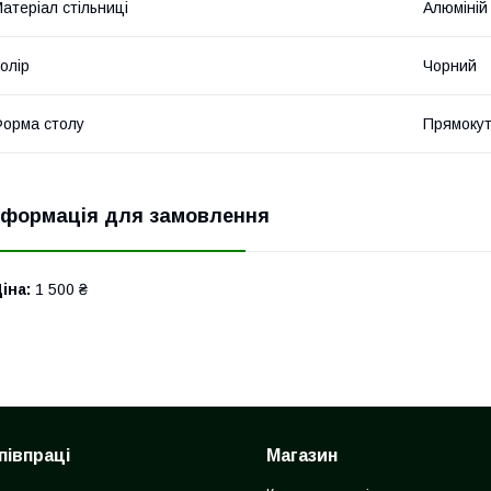
атеріал стільниці
Алюміній
олір
Чорний
орма столу
Прямоку
нформація для замовлення
іна:
1 500 ₴
півпраці
Магазин