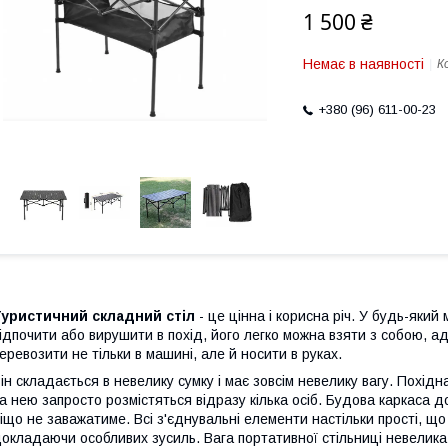
1 500 ₴
Немає в наявності
К
+380 (96) 611-00-23
Туристичний складний стіл
- це цінна і корисна річ. У будь-який
ідпочити або вирушити в похід, його легко можна взяти з собою, ад
еревозити не тільки в машині, але й носити в руках.
ін складається в невелику сумку і має зовсім невелику вагу. Похідн
а нею запросто розмістяться відразу кілька осіб. Будова каркаса 
іщо не заважатиме. Всі з'єднувальні елементи настільки прості, щ
окладаючи особливих зусиль. Вага портативної стільниці невелика, 