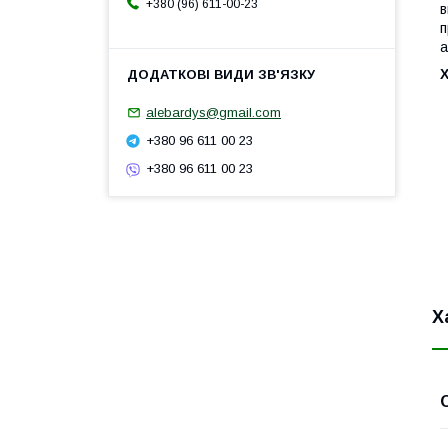
+380 (96) 611-00-23
в
п
а
alebardys@gmail.com
+380 96 611 00 23
+380 96 611 00 23
Х