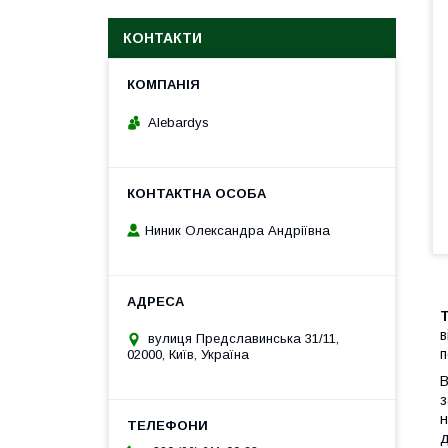
КОНТАКТИ
Alebardys
Ниник Олександра Андріївна
в
вулиця Предславинська 31/11,
п
02000, Київ, Україна
В
з
н
д