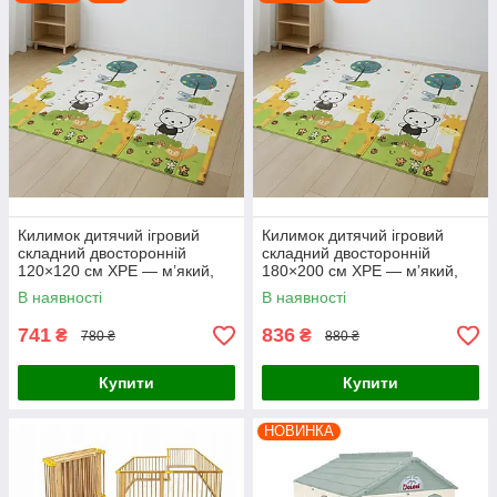
Килимок дитячий ігровий
Килимок дитячий ігровий
складний двосторонній
складний двосторонній
120×120 см XPE — м’який,
180×200 см XPE — м’який,
теплий, водонепроникнний
теплий, водонепроникнний
В наявності
В наявності
741
836
₴
₴
780 ₴
880 ₴
Купити
Купити
НОВИНКА