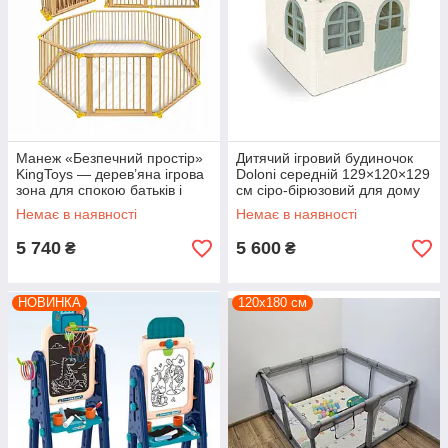
Манеж «Безпечний простір»
Дитячий ігровий будиночок
KingToys — дерев’яна ігрова
Doloni середній 129×120×129
зона для спокою батьків і
см сіро-бірюзовий для дому
комфорту малюка
та вулиці
Немає в наявності
Немає в наявності
5 740
5 600
₴
₴
НОВИНКА
120х180 см