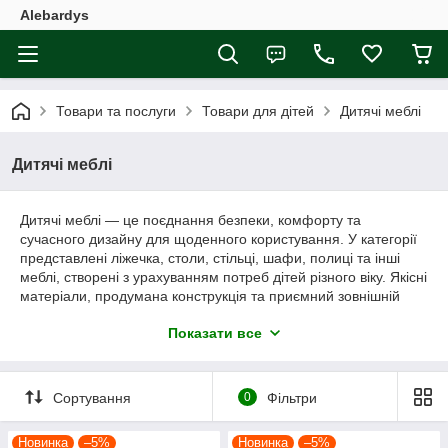
Alebardys
Товари та послуги
Товари для дітей
Дитячі меблі
Дитячі меблі
Дитячі меблі — це поєднання безпеки, комфорту та
сучасного дизайну для щоденного користування. У категорії
представлені ліжечка, столи, стільці, шафи, полиці та інші
меблі, створені з урахуванням потреб дітей різного віку. Якісні
матеріали, продумана конструкція та приємний зовнішній
вигляд допомагають організувати зручний, затишний і
Показати все
функціональний простір для сну, навчання та ігор.
Сортування
0
Фільтри
Новинка
–5%
Новинка
–5%